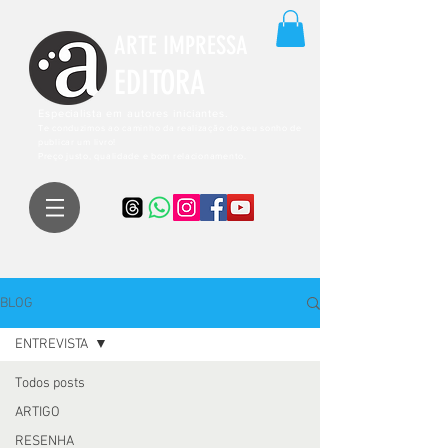
ARTE IMPRESSA
EDITORA
Especialista em autores iniciantes.
Te conduzimos ao caminho da realização do seu sonho de
publicar um livro!
Preço justo, qualidade e bom relacionamento.
BLOG
ENTREVISTA
Todos posts
ARTIGO
RESENHA