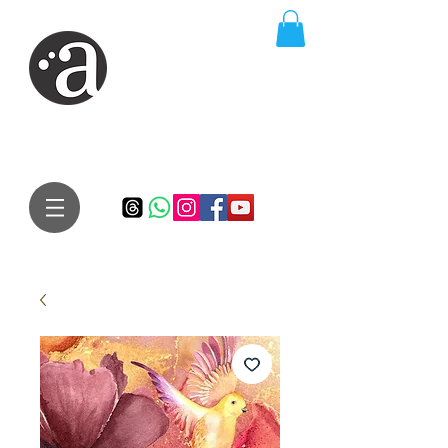
ARTE IMPRESSA
EDITORA
Especialista em autores iniciantes.
Te conduzimos ao caminho da realização do seu sonho de
publicar um livro!
Preço justo, qualidade e bom relacionamento.