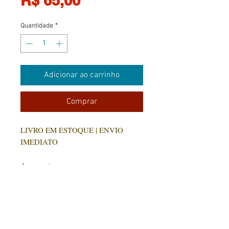
R$ 65,00
Quantidade
*
Adicionar ao carrinho
Comprar
LIVRO EM ESTOQUE | ENVIO
IMEDIATO
Ao resgatar meus poemas para
compor este livro, escritos em
diversas fases de minha existência,
percebi que, mesmo nos momentos
mais difíceis, cruéis e sombrios pelos
CONTATO:
quais passei, minha vida foi um