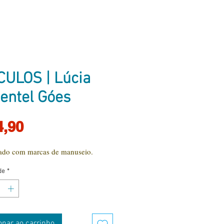
CULOS | Lúcia
entel Góes
Preço
4,90
ado com marcas de manuseio.
de
*
onar ao carrinho