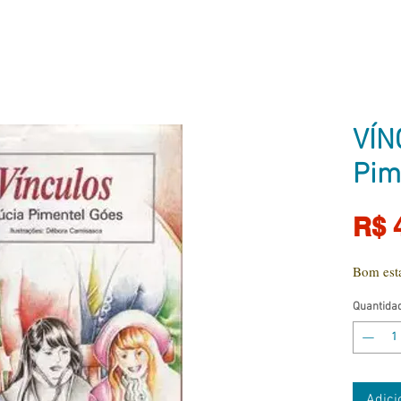
VÍN
Pim
R$ 
Bom est
Quantida
Adici