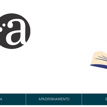
ARTE IMPRESSA
EDITORA
 autores iniciantes.
minho da realização do seu sonho de
de e bom relacionamento.
JA
APADRINHAMENTO