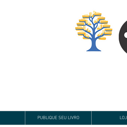
Especialista em
Te conduzimos ao ca
publicar um livro!
Preço justo, qualida
PUBLIQUE SEU LIVRO
LO