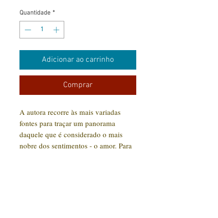
Quantidade
*
Adicionar ao carrinho
Comprar
A autora recorre às mais variadas
fontes para traçar um panorama
daquele que é considerado o mais
nobre dos sentimentos - o amor. Para
traçar o histórico do sentimento
amoroso, Carmen Posadas transita por
diferentes áreas do conhecimento -
literatura, história, psicologia -
CONTATO:
apresentando as influências da cultura
(31) 92005-9910
ocidental no comportamento dos