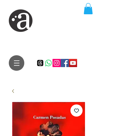
ARTE IMPRESSA
EDITORA
Especialista em autores iniciantes.
Te conduzimos ao caminho da realização do seu sonho de
publicar um livro!
Preço justo, qualidade e bom relacionamento.