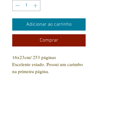
Adicionar ao carrinho
Comprar
16x23cm/ 253 páginas
Excelente estado. Possui um carimbo
na primeira página.
CONTATO:
(31) 92005-9910
Rua Santa Luzia, 189 - Centro
Jaboticatubas/MG |
CEP: 35.830-000
Editora Arte Impressa 2016/2023
CNPJ
29.210.674
/0001-00
CPF:
033997.566-07
Razão social: Lucilene Cristina de Souza
Nome Fantasia: Clube Arte Impressa