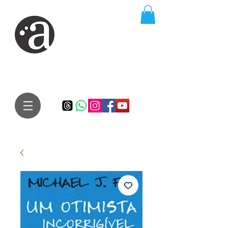
ARTE IMPRESSA
EDITORA
Especialista em autores iniciantes.
Te conduzimos ao caminho da realização do seu sonho de
publicar um livro!
Preço justo, qualidade e bom relacionamento.