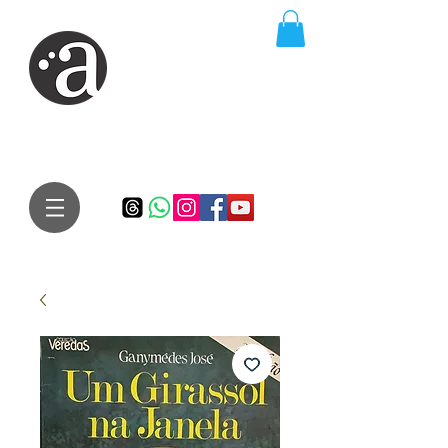
ARTE IMPRESSA
EDITORA
Especialista em autores iniciantes.
Te conduzimos ao caminho da realização do seu sonho de
publicar um livro!
Preço justo, qualidade e bom relacionamento.