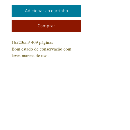
Adicionar ao carrinho
Comprar
16x23cm/ 409 páginas
Bom estado de conservação com
leves marcas de uso.
CONTATO:
(31) 92005-9910
Rua Santa Luzia, 189 - Centro
Jaboticatubas/MG |
CEP: 35.830-000
Editora Arte Impressa 2016/2023
CNPJ
29.210.674
/0001-00
CPF:
033997.566-07
Razão social: Lucilene Cristina de Souza
Nome Fantasia: Clube Arte Impressa
Todos os produtos comprados serão enviados conforme disponibilidade em estoque. Livros
em estoque com entrega em até 15 dias. Livros fora do estoque serão ainda enviados para
impressão com um prazo de até 30 dias para entrega.