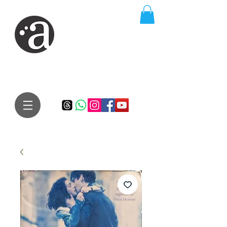
ARTE IMPRESSA
EDITORA
Especialista em autores iniciantes.
Te conduzimos ao caminho da realização do seu sonho de
publicar um livro!
Preço justo, qualidade e bom relacionamento.