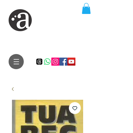
ARTE IMPRESSA
EDITORA
Especialista em autores iniciantes.
Te conduzimos ao caminho da realização do seu sonho de
publicar um livro!
Preço justo, qualidade e bom relacionamento.