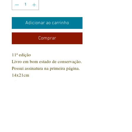
Adicionar ao carrinho
Comprar
11ª edição
Livro em bom estado de conservação.
Possui assinatura na primeira página.
14x21cm
252 pág
CONTATO:
(31) 92005-9910
Rua Santa Luzia, 189 - Centro
Jaboticatubas/MG |
CEP: 35.830-000