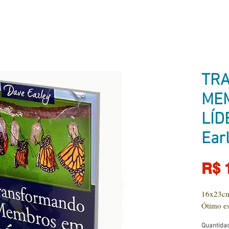
TR
ME
LÍD
Ear
R$ 
16x23cm
Ótimo es
Quantida