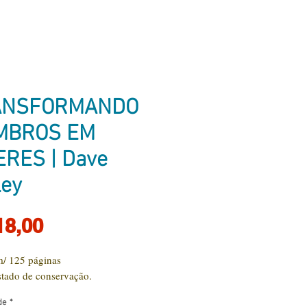
ANSFORMANDO
MBROS EM
ERES | Dave
ley
Preço
18,00
/ 125 páginas
tado de conservação.
de
*