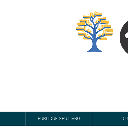
Especialista em
Te conduzimos ao ca
publicar um livro!
Preço justo, qualida
PUBLIQUE SEU LIVRO
LO