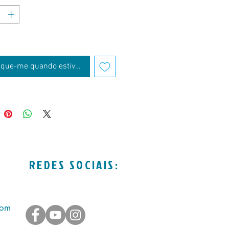
fique-me quando estiver disponível
REDES SOCIAIS:
com