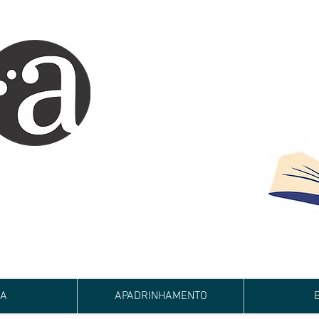
ARTE IMPRESSA
EDITORA
 autores iniciantes.
minho da realização do seu sonho de
de e bom relacionamento.
JA
APADRINHAMENTO