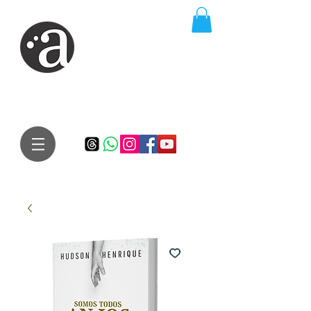
ARTE IMPRESSA
EDITORA
Especialista em autores iniciantes.
Te conduzimos ao caminho da realização do seu sonho de
publicar um livro!
Preço justo, qualidade e bom relacionamento.