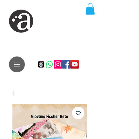
ARTE IMPRESSA
EDITORA
Especialista em autores iniciantes.
Te conduzimos ao caminho da realização do seu sonho de
publicar um livro!
Preço justo, qualidade e bom relacionamento.