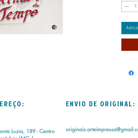
Suas pal
espelho 
sua trav
Adici
Neste li
inteirez
comuns e
acredita
Entre ri
amores, 
14x21c
125 pág
Poesia
EREÇO:
ENVIO DE ORIGINAL:
originais.arteimpressa@gmail.
anta Luzia, 189 - Centro