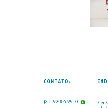
CONTATO:
END
(31) 92005-9910
Rua S