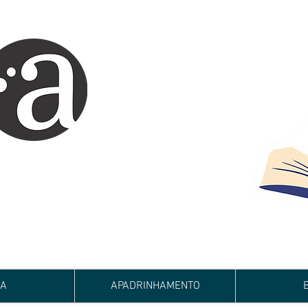
ARTE IMPRESSA
EDITORA
 autores iniciantes.
minho da realização do seu sonho de
de e bom relacionamento.
JA
APADRINHAMENTO