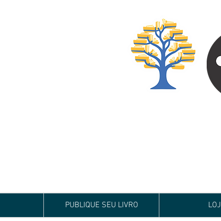
Especialista em
Te conduzimos ao ca
publicar um livro!
Preço justo, qualida
PUBLIQUE SEU LIVRO
LO