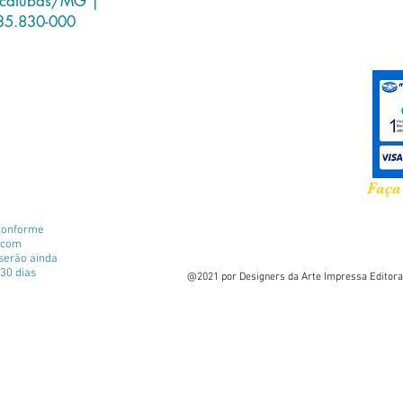
icatubas/MG |
35.830-000
Faça
conforme
e com
 serão ainda
30 dias
@2021 por Designers da Arte Impressa Editora