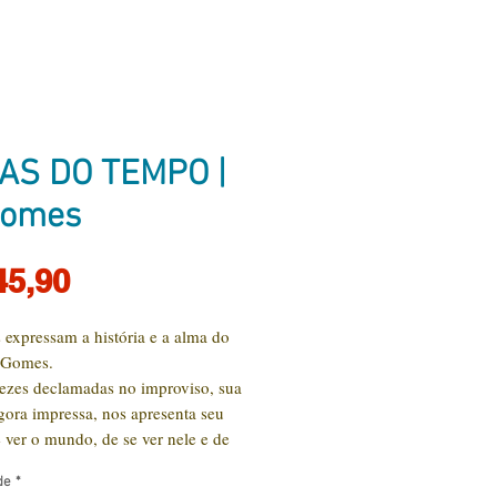
AS DO TEMPO |
Gomes
Preço
45,90
 expressam a história e a alma do
. Gomes.
ezes declamadas no improviso, sua
gora impressa, nos apresenta seu
ver o mundo, de se ver nele e de
lhar seus afetos.
de
*