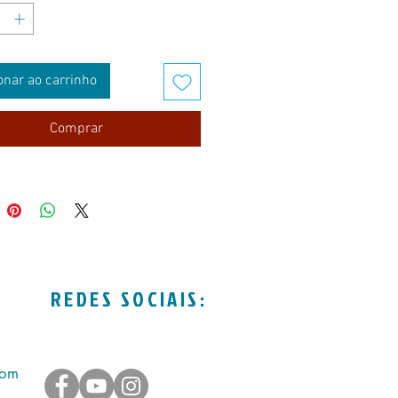
avras são memória e sentimento,
e partilha, um convite a conhecer
essia no mundo.
onar ao carrinho
vro, o poeta se revela em sua
a: homem que observa os dias
Comprar
 os transforma em poesia,
ndo na beleza da simplicidade.
sos, lágrimas, canções, amizades e
as Rimas do Tempo de Sebastião.
m
inas
REDES SOCIAIS:
com