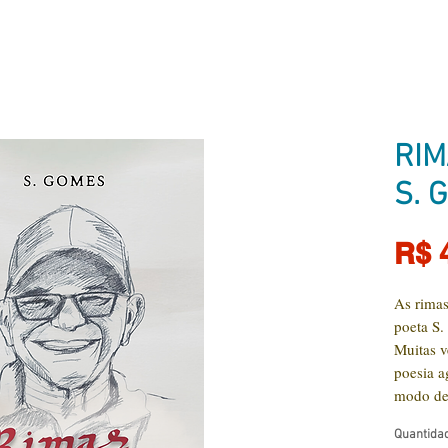
RIM
S. 
R$ 
As rimas
poeta S
Muitas v
poesia a
modo de 
comparti
Quantida