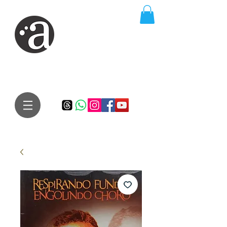
ARTE IMPRESSA
EDITORA
Especialista em autores iniciantes.
Te conduzimos ao caminho da realização do seu sonho de
publicar um livro!
Preço justo, qualidade e bom relacionamento.