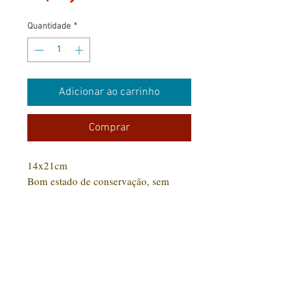
Quantidade
*
Adicionar ao carrinho
Comprar
14x21cm
Bom estado de conservação, sem
riscos nem rasgos.
CONTATO:
(31) 92005-9910
Rua Santa Luzia, 189 - Centro
Jaboticatubas/MG |