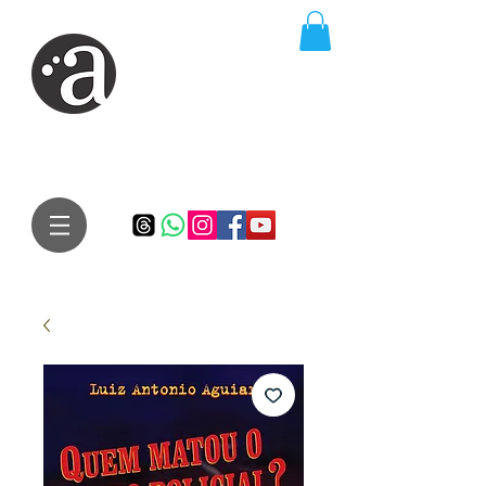
ARTE IMPRESSA
EDITORA
Especialista em autores iniciantes.
Te conduzimos ao caminho da realização do seu sonho de
publicar um livro!
Preço justo, qualidade e bom relacionamento.