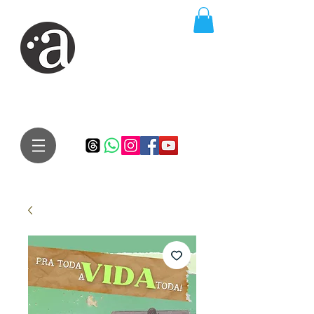
ARTE IMPRESSA
EDITORA
Especialista em autores iniciantes.
Te conduzimos ao caminho da realização do seu sonho de
publicar um livro!
Preço justo, qualidade e bom relacionamento.