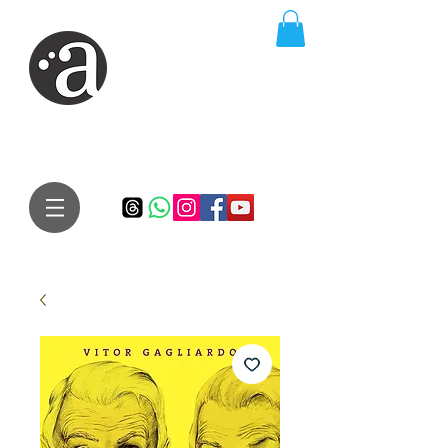
ARTE IMPRESSA
EDITORA
Especialista em autores iniciantes.
Te conduzimos ao caminho da realização do seu sonho de
publicar um livro!
Preço justo, qualidade e bom relacionamento.