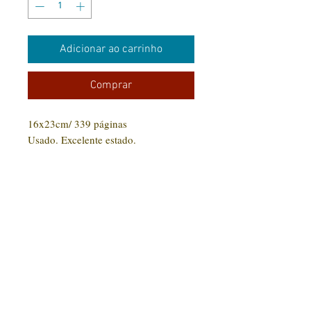
Adicionar ao carrinho
Comprar
16x23cm/ 339 páginas
Usado. Excelente estado.
CONTATO:
(31) 92005-9910
Rua Santa Luzia, 189 - Centro
Jaboticatubas/MG |
CEP: 35.830-000
Editora Arte Impressa 2016/2023
CNPJ
29.210.674
/0001-00
CPF:
033997.566-07
Razão social: Lucilene Cristina de Souza
Nome Fantasia: Clube Arte Impressa
Todos os produtos comprados serão enviados conforme disponibilidade em estoque. Livros
em estoque com entrega em até 15 dias. Livros fora do estoque serão ainda enviados para
impressão com um prazo de até 30 dias para entrega.