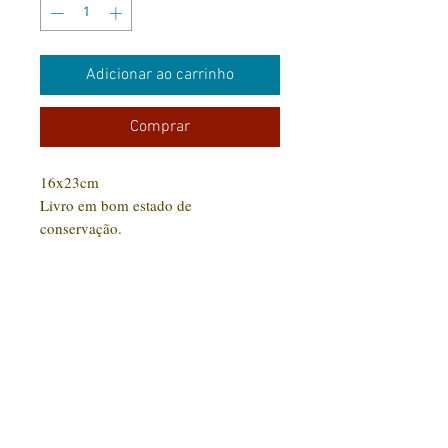
Adicionar ao carrinho
Comprar
16x23cm
Livro em bom estado de
conservação.
CONTATO:
(31) 92005-9910
Rua Santa Luzia, 189 - Centro
Jaboticatubas/MG |
CEP: 35.830-000
Editora Arte Impressa 2016/2023
CNPJ
29.210.674
/0001-00
CPF:
033997.566-07
Razão social: Lucilene Cristina de Souza
Nome Fantasia: Clube Arte Impressa