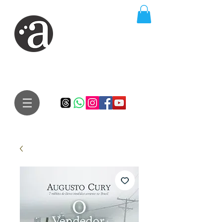
ARTE IMPRESSA
EDITORA
Especialista em autores iniciantes.
Te conduzimos ao caminho da realização do seu sonho de
publicar um livro!
Preço justo, qualidade e bom relacionamento.