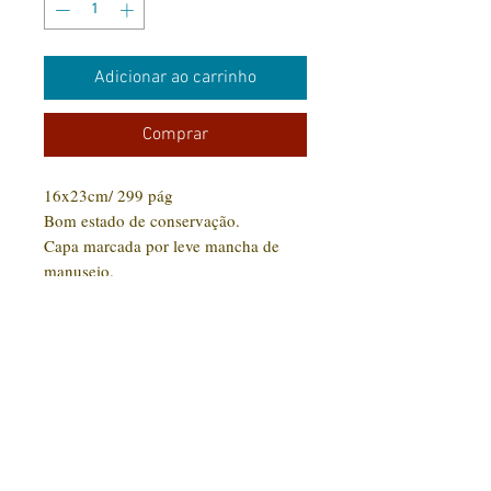
Adicionar ao carrinho
Comprar
16x23cm/ 299 pág
Bom estado de conservação.
Capa marcada por leve mancha de
manuseio.
CONTATO:
(31) 92005-9910
Rua Santa Luzia, 189 - Centro
Jaboticatubas/MG |
CEP: 35.830-000
Editora Arte Impressa 2016/2023
CNPJ
29.210.674
/0001-00
CPF:
033997.566-07