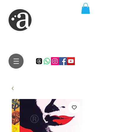
ARTE IMPRESSA
EDITORA
Especialista em autores iniciantes.
Te conduzimos ao caminho da realização do seu sonho de
publicar um livro!
Preço justo, qualidade e bom relacionamento.