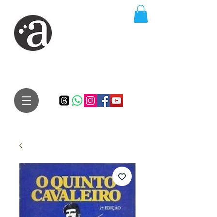
ARTE IMPRESSA
EDITORA
Especialista em autores iniciantes.
Te conduzimos ao caminho da realização do seu sonho de
publicar um livro!
Preço justo, qualidade e bom relacionamento.