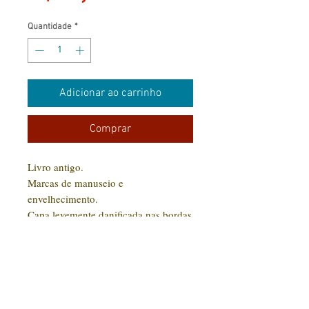
Quantidade
*
Adicionar ao carrinho
Comprar
Livro antigo.
Marcas de manuseio e
envelhecimento.
Capa levemente danificada nas bordas
(desgaste) e páginas amareladas.
Leves manchas de oxidação pelo
tempo.
Não possui riscos nem rasgos.
CONTATO:
Perfeito para leitura.
(31) 92005-9910