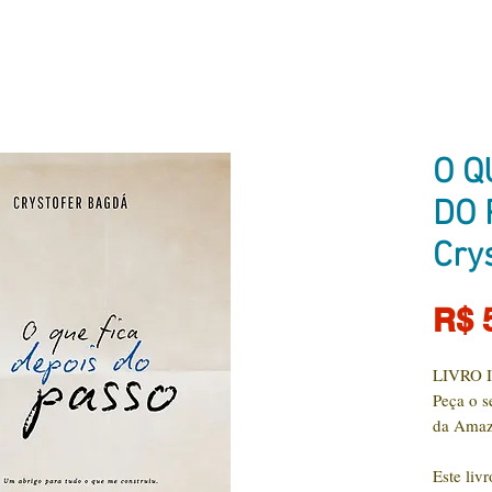
O Q
DO 
Cry
R$ 
LIVRO 
Peça o se
da Ama
Este liv