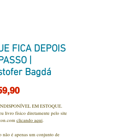
UE FICA DEPOIS
PASSO |
stofer Bagdá
Preço
59,90
INDISPONÍVEL EM ESTOQUE.
u livro físico diretamente pelo site
zon.com
clicando aqui
.
ro não é apenas um conjunto de