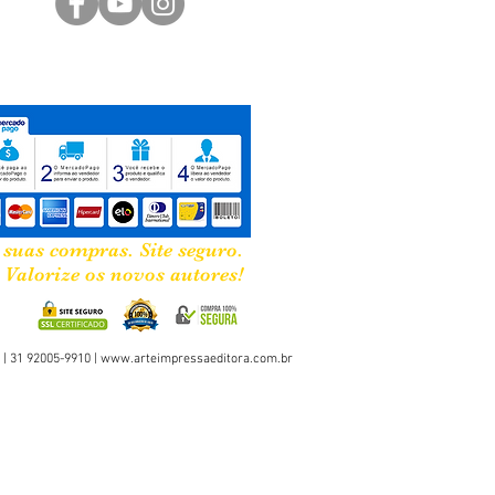
m lidas com o coração. Nelas
a memória de tudo que fui até aqui,
abe, um fragmento da sua história
o: 16x23cm
 121
Poesias/relatos
 suas compras. Site seguro.
Valorize os novos autores!
 | 31 92005-9910 |
www.arteimpressaeditora.com.br