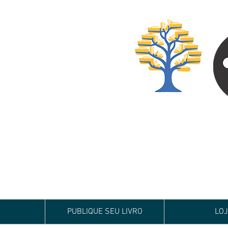
Especialista em
Te conduzimos ao ca
publicar um livro!
Preço justo, qualida
PUBLIQUE SEU LIVRO
LO