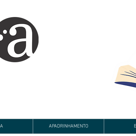
ARTE IMPRESSA
EDITORA
 autores iniciantes.
minho da realização do seu sonho de
de e bom relacionamento.
JA
APADRINHAMENTO