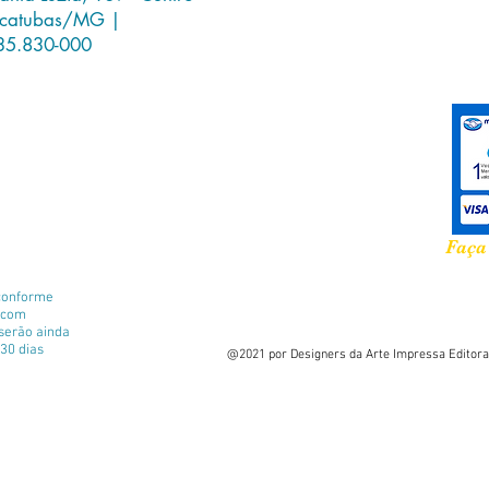
icatubas/MG |
que seja
35.830-000
residem 
e quem s
também.
Dimensã
Páginas:
Gênero: 
Faça
conforme
e com
 serão ainda
30 dias
@2021 por Designers da Arte Impressa Editora