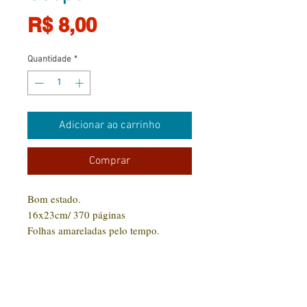
Preço
R$ 8,00
Quantidade
*
Adicionar ao carrinho
Comprar
Bom estado.
16x23cm/ 370 páginas
Folhas amareladas pelo tempo.
Livro envelhecido, mas sem rasgos ou
riscos.