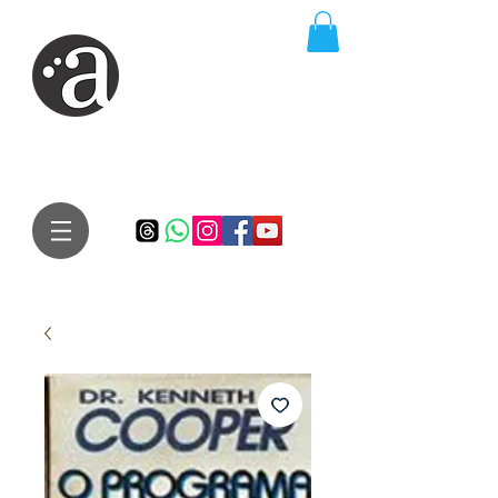
ARTE IMPRESSA
EDITORA
Especialista em autores iniciantes.
Te conduzimos ao caminho da realização do seu sonho de
publicar um livro!
Preço justo, qualidade e bom relacionamento.