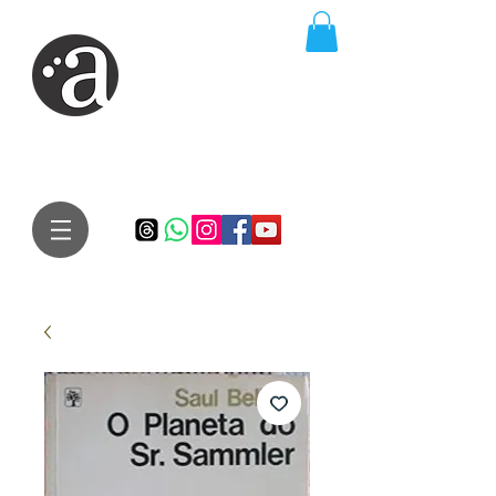
ARTE IMPRESSA
EDITORA
Especialista em autores iniciantes.
Te conduzimos ao caminho da realização do seu sonho de
publicar um livro!
Preço justo, qualidade e bom relacionamento.