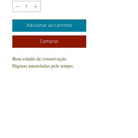
Adicionar ao carrinho
Comprar
Bom estado de conservação.
Páginas amareladas pelo tempo.
CONTATO:
(31) 92005-9910
Rua Santa Luzia, 189 - Centro
Jaboticatubas/MG |
CEP: 35.830-000
Editora Arte Impressa 2016/2023
CNPJ
29.210.674
/0001-00
CPF:
033997.566-07
Razão social: Lucilene Cristina de Souza
Nome Fantasia: Clube Arte Impressa
Todos os produtos comprados serão enviados conforme disponibilidade em estoque. Livros