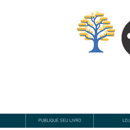
Especialista em
Te conduzimos ao ca
publicar um livro!
Preço justo, qualida
PUBLIQUE SEU LIVRO
LO