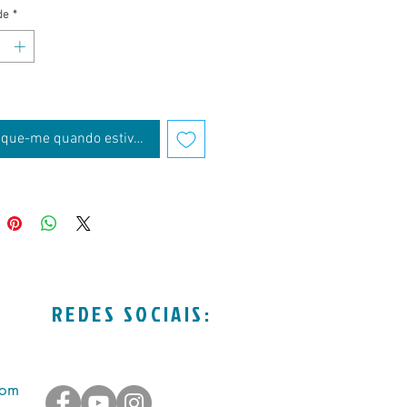
de
*
fique-me quando estiver disponível
REDES SOCIAIS:
com