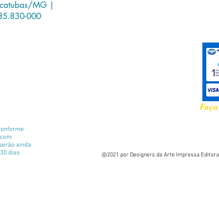
icatubas/MG |
35.830-000
Faça
conforme
e com
 serão ainda
30 dias
@2021 por Designers da Arte Impressa Editora