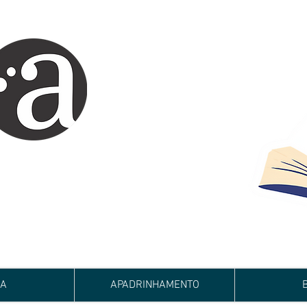
ARTE IMPRESSA
EDITORA
 autores iniciantes.
minho da realização do seu sonho de
de e bom relacionamento.
JA
APADRINHAMENTO