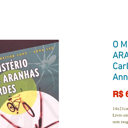
O M
ARA
Car
Ann
R$ 
14x21cm
Livro em
sem rasg