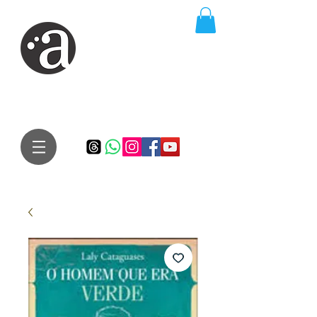
ARTE IMPRESSA
EDITORA
Especialista em autores iniciantes.
Te conduzimos ao caminho da realização do seu sonho de
publicar um livro!
Preço justo, qualidade e bom relacionamento.