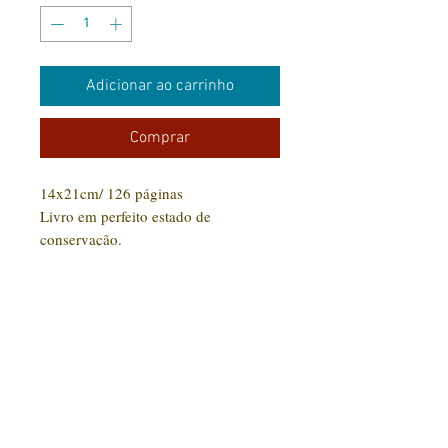
Adicionar ao carrinho
Comprar
14x21cm/ 126 páginas
Livro em perfeito estado de
conservação.
CONTATO:
(31) 92005-9910
Rua Santa Luzia, 189 - Centro
Jaboticatubas/MG |
CEP: 35.830-000
Editora Arte Impressa 2016/2023
CNPJ
29.210.674
/0001-00
CPF:
033997.566-07
Razão social: Lucilene Cristina de Souza