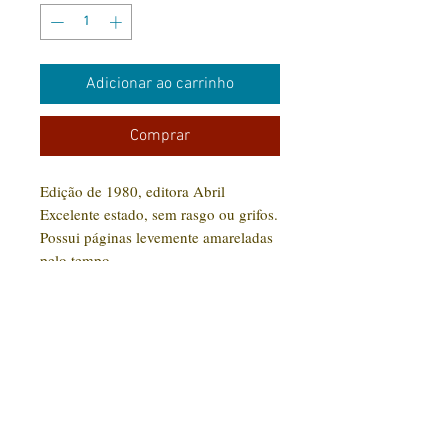
Adicionar ao carrinho
Comprar
Edição de 1980, editora Abril
Excelente estado, sem rasgo ou grifos.
Possui páginas levemente amareladas
pelo tempo.
CONTATO:
(31) 92005-9910
Rua Santa Luzia, 189 - Centro
Jaboticatubas/MG |
CEP: 35.830-000
Editora Arte Impressa 2016/2023