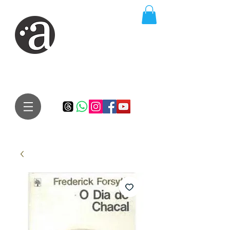
ARTE IMPRESSA
EDITORA
Especialista em autores iniciantes.
Te conduzimos ao caminho da realização do seu sonho de
publicar um livro!
Preço justo, qualidade e bom relacionamento.