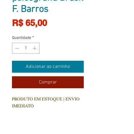
F. Barros
Preço
R$ 65,00
Quantidade
*
Adicionar ao carrinho
Comprar
PRODUTO EM ESTOQUE | ENVIO
IMEDIATO
Herculano teve diversas
oportunidades de aprender o que era
nobre e maravilhoso, mas escolheu os