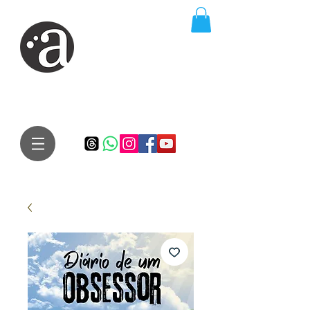
ARTE IMPRESSA
EDITORA
Especialista em autores iniciantes.
Te conduzimos ao caminho da realização do seu sonho de
publicar um livro!
Preço justo, qualidade e bom relacionamento.