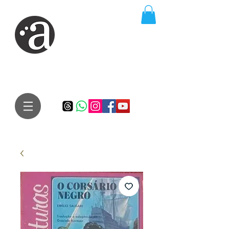
ARTE IMPRESSA
EDITORA
Especialista em autores iniciantes.
Te conduzimos ao caminho da realização do seu sonho de
publicar um livro!
Preço justo, qualidade e bom relacionamento.