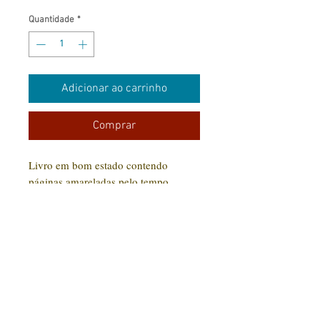
Quantidade
*
Adicionar ao carrinho
Comprar
Livro em bom estado contendo
páginas amareladas pelo tempo.
CONTATO:
(31) 92005-9910
Rua Santa Luzia, 189 - Centro
Jaboticatubas/MG |
CEP: 35.830-000
Editora Arte Impressa 2016/2023
CNPJ
29.210.674
/0001-00