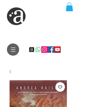
ARTE IMPRESSA
EDITORA
Especialista em autores iniciantes.
Te conduzimos ao caminho da realização do seu sonho de
publicar um livro!
Preço justo, qualidade e bom relacionamento.