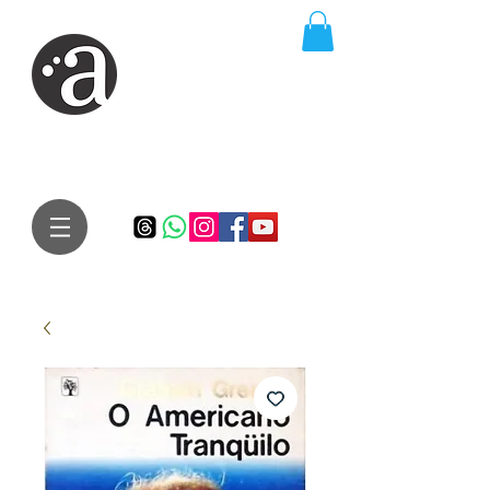
ARTE IMPRESSA
EDITORA
Especialista em autores iniciantes.
Te conduzimos ao caminho da realização do seu sonho de
publicar um livro!
Preço justo, qualidade e bom relacionamento.