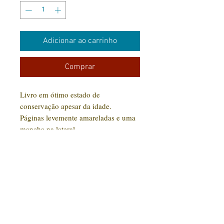
Adicionar ao carrinho
Comprar
Livro em ótimo estado de
conservação apesar da idade.
Páginas levemente amareladas e uma
mancha na lateral.
CONTATO:
(31) 92005-9910
Rua Santa Luzia, 189 - Centro
Jaboticatubas/MG |
CEP: 35.830-000
Editora Arte Impressa 2016/2023
CNPJ
29.210.674
/0001-00