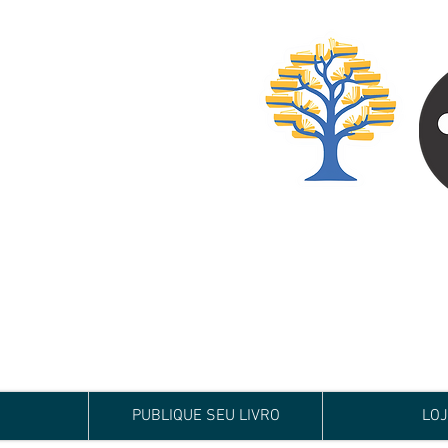
Especialista em
Te conduzimos ao ca
publicar um livro!
Preço justo, qualida
PUBLIQUE SEU LIVRO
LO