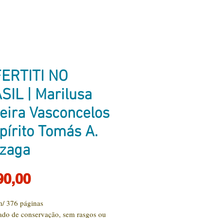
ERTITI NO
SIL | Marilusa
eira Vasconcelos
pírito Tomás A.
zaga
Preço
90,00
/ 376 páginas
ado de conservação, sem rasgos ou