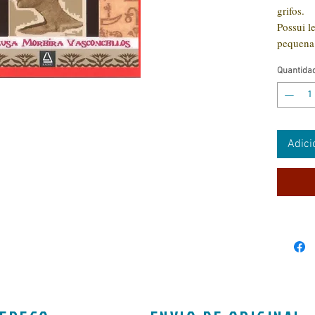
grifos.
Possui l
pequena 
Quantida
Adici