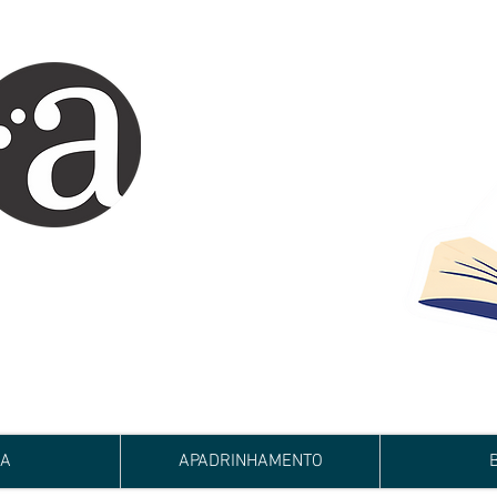
ARTE IMPRESSA
EDITORA
 autores iniciantes.
minho da realização do seu sonho de
de e bom relacionamento.
JA
APADRINHAMENTO