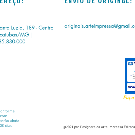
EREÇO:
ENVIO DE ORIGINAL:
originais.arteimpressa@gmail.
anta Luzia, 189 - Centro
icatubas/MG |
35.830-000
Faça
conforme
e com
 serão ainda
30 dias
@2021 por Designers da Arte Impressa Editora