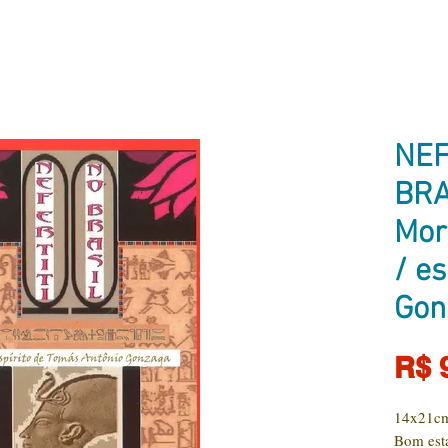
NEF
BRA
Mor
/ es
Gon
R$ 
14x21cm
Bom est