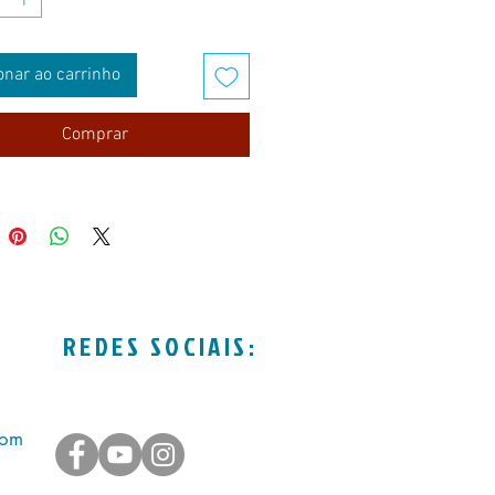
onar ao carrinho
Comprar
REDES SOCIAIS:
com