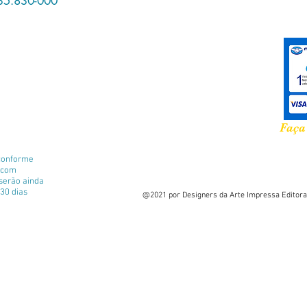
35.830-000
Faça
conforme
e com
 serão ainda
30 dias
@2021 por Designers da Arte Impressa Editora