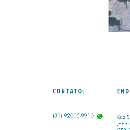
CONTATO:
END
(31) 92005-9910
Rua S
Jabot