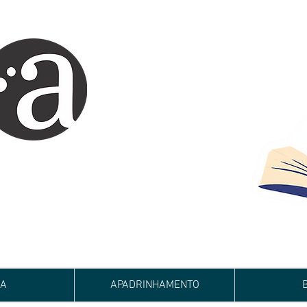
ARTE IMPRESSA
EDITORA
 autores iniciantes.
minho da realização do seu sonho de
de e bom relacionamento.
JA
APADRINHAMENTO