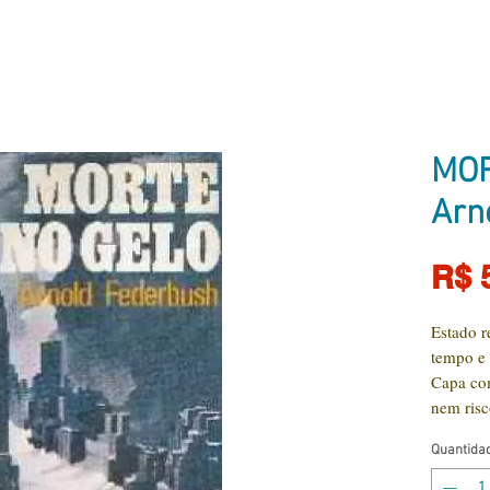
MOR
Arn
R$ 
Estado r
tempo e
Capa com
nem ris
Quantida