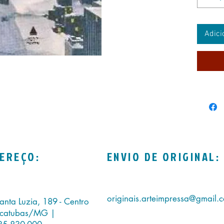
Adici
EREÇO:
ENVIO DE ORIGINAL:
originais.arteimpressa@gmail.
anta Luzia, 189 - Centro
icatubas/MG |