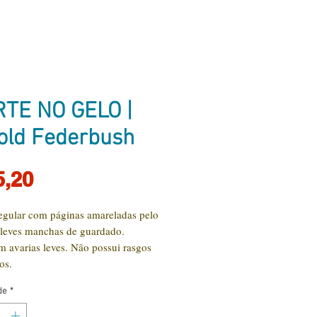
TE NO GELO |
old Federbush
Preço
5,20
egular com páginas amareladas pelo
 leves manchas de guardado.
 avarias leves. Não possui rasgos
cos.
de
*