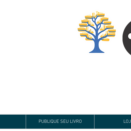
Especialista em
Te conduzimos ao ca
publicar um livro!
Preço justo, qualida
PUBLIQUE SEU LIVRO
LO