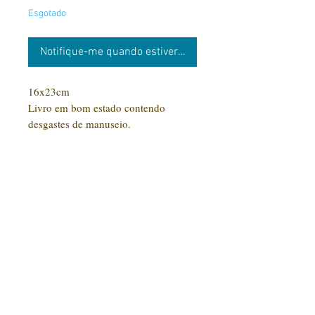
Esgotado
Notifique-me quando estiver disponível
16x23cm
Livro em bom estado contendo
desgastes de manuseio.
CONTATO:
(31) 92005-9910
Rua Santa Luzia, 189 - Centro
Jaboticatubas/MG |
CEP: 35.830-000
Editora Arte Impressa 2016/2023
CNPJ
29.210.674
/0001-00
CPF:
033997.566-07
Razão social: Lucilene Cristina de Souza
Nome Fantasia: Clube Arte Impressa
Todos os produtos comprados serão enviados conforme disponibilidade em estoque. Livros
em estoque com entrega em até 15 dias. Livros fora do estoque serão ainda enviados para
impressão com um prazo de até 30 dias para entrega.