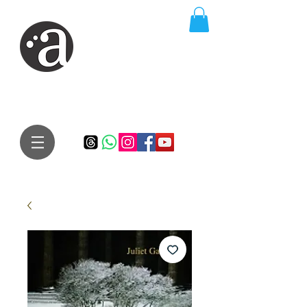
ARTE IMPRESSA
EDITORA
Especialista em autores iniciantes.
Te conduzimos ao caminho da realização do seu sonho de
publicar um livro!
Preço justo, qualidade e bom relacionamento.