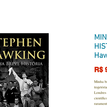
MIN
HIS
Haw
R$ 
Minha br
trajetór
Londres 
científi
rarament