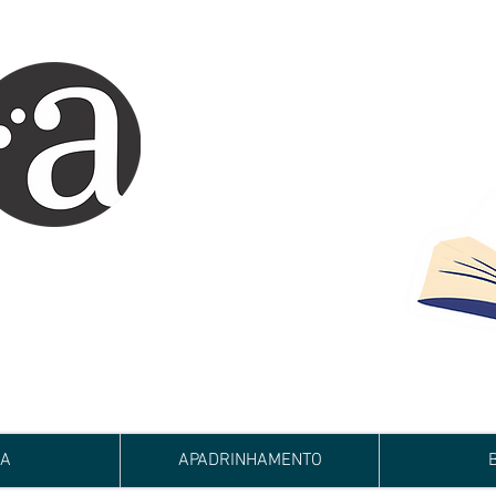
ARTE IMPRESSA
EDITORA
 autores iniciantes.
minho da realização do seu sonho de
de e bom relacionamento.
JA
APADRINHAMENTO