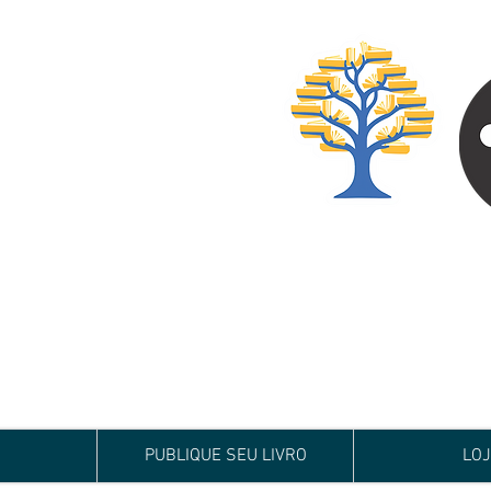
Especialista em
Te conduzimos ao ca
publicar um livro!
Preço justo, qualida
PUBLIQUE SEU LIVRO
LO