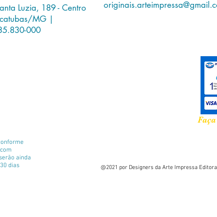
originais.arteimpressa@gmail.
anta Luzia, 189 - Centro
história
icatubas/MG |
importan
35.830-000
LIVRO 
CONSE
14X21
144 PÁ
Faça
conforme
e com
 serão ainda
30 dias
@2021 por Designers da Arte Impressa Editora