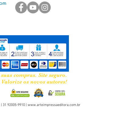
com
 do tempo, um dos livros mais
tes do século XX.
EM BOM ESTADO DE
RVAÇÃO
CM
G
 suas compras. Site seguro.
Valorize os novos autores!
 | 31 92005-9910 |
www.arteimpressaeditora.com.br