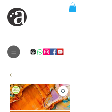
ARTE IMPRESSA
EDITORA
Especialista em autores iniciantes.
Te conduzimos ao caminho da realização do seu sonho de
publicar um livro!
Preço justo, qualidade e bom relacionamento.