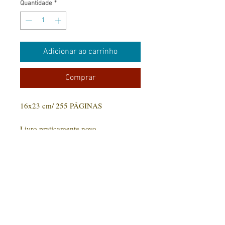
Quantidade
*
Adicionar ao carrinho
Comprar
16x23 cm/ 255 PÁGINAS
Livro praticamente novo.
CONTATO:
(31) 92005-9910
Rua Santa Luzia, 189 - Centro
Jaboticatubas/MG |
CEP: 35.830-000
Editora Arte Impressa 2016/2023
CNPJ
29.210.674
/0001-00