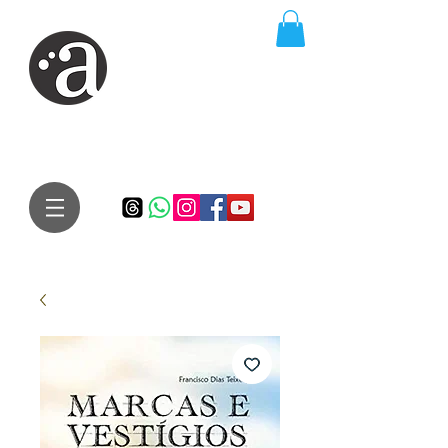
ARTE IMPRESSA
EDITORA
Especialista em autores iniciantes.
Te conduzimos ao caminho da realização do seu sonho de
publicar um livro!
Preço justo, qualidade e bom relacionamento.