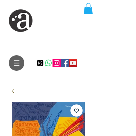
ARTE IMPRESSA
EDITORA
Especialista em autores iniciantes.
Te conduzimos ao caminho da realização do seu sonho de
publicar um livro!
Preço justo, qualidade e bom relacionamento.