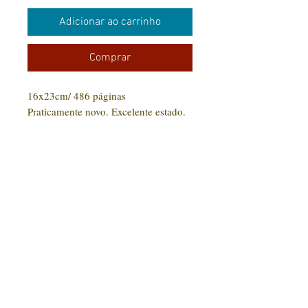
Adicionar ao carrinho
Comprar
16x23cm/ 486 páginas
Praticamente novo. Excelente estado.
CONTATO:
(31) 92005-9910
Rua Santa Luzia, 189 - Centro
Jaboticatubas/MG |
CEP: 35.830-000
Editora Arte Impressa 2016/2023
CNPJ
29.210.674
/0001-00
CPF:
033997.566-07
Razão social: Lucilene Cristina de Souza
Nome Fantasia: Clube Arte Impressa
Todos os produtos comprados serão enviados conforme disponibilidade em estoque. Livros
em estoque com entrega em até 15 dias. Livros fora do estoque serão ainda enviados para
impressão com um prazo de até 30 dias para entrega.
ENVIO DE ORIGINAL: