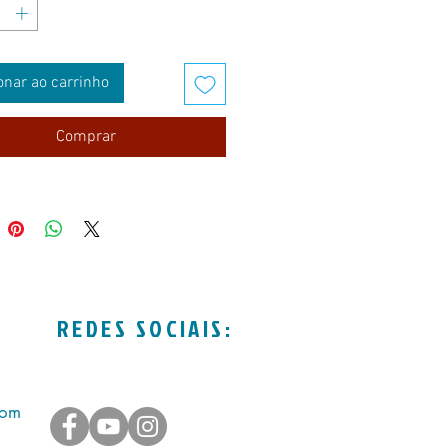
onar ao carrinho
Comprar
REDES SOCIAIS:
com