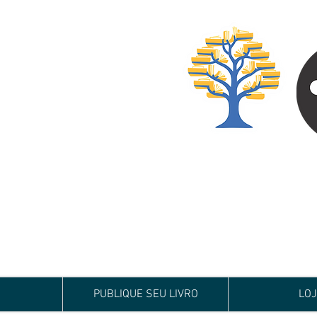
Especialista em
Te conduzimos ao ca
publicar um livro!
Preço justo, qualida
PUBLIQUE SEU LIVRO
LO