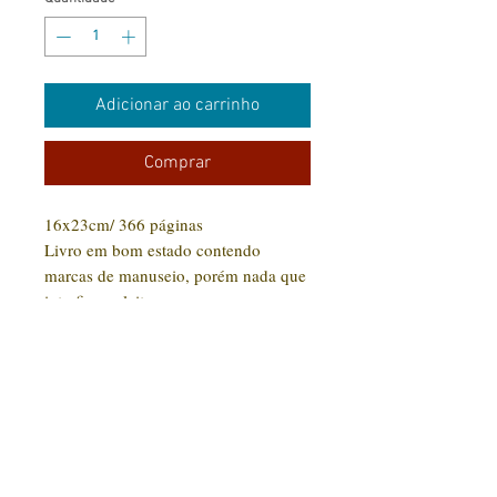
Adicionar ao carrinho
Comprar
16x23cm/ 366 páginas
Livro em bom estado contendo
marcas de manuseio, porém nada que
interfira na leitura.
CONTATO:
(31) 92005-9910
Rua Santa Luzia, 189 - Centro
Jaboticatubas/MG |
CEP: 35.830-000