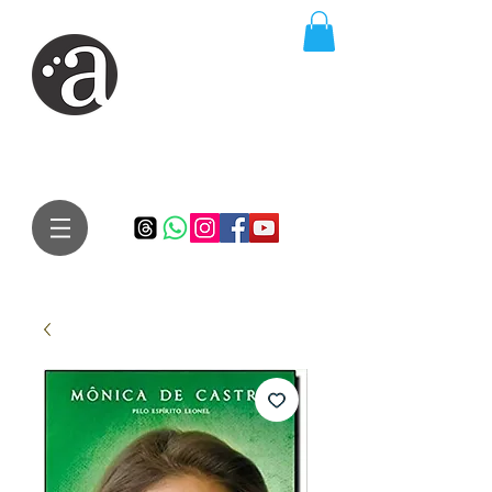
ARTE IMPRESSA
EDITORA
Especialista em autores iniciantes.
Te conduzimos ao caminho da realização do seu sonho de
publicar um livro!
Preço justo, qualidade e bom relacionamento.