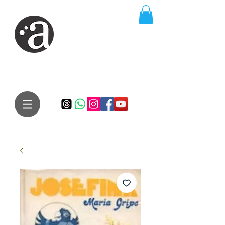
ARTE IMPRESSA
EDITORA
Especialista em autores iniciantes.
Te conduzimos ao caminho da realização do seu sonho de
publicar um livro!
Preço justo, qualidade e bom relacionamento.