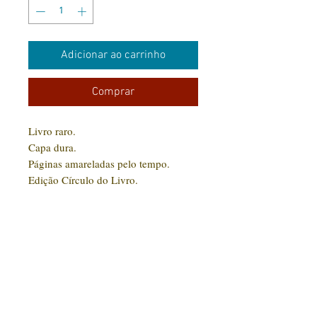
Adicionar ao carrinho
Comprar
Livro raro.
Capa dura.
Páginas amareladas pelo tempo.
Edição Círculo do Livro.
Possui algumas avarias nas laterais da
capa.
Conteúdo em perfeito estado.
CONTATO:
(31) 92005-9910
Rua Santa Luzia, 189 - Centro
Jaboticatubas/MG |
CEP: 35.830-000