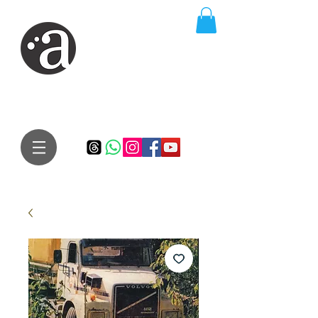
ARTE IMPRESSA
EDITORA
Especialista em autores iniciantes.
Te conduzimos ao caminho da realização do seu sonho de
publicar um livro!
Preço justo, qualidade e bom relacionamento.