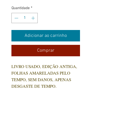
Quantidade
*
Adicionar ao carrinho
Comprar
LIVRO USADO, EDIÇÃO ANTIGA,
FOLHAS AMARELADAS PELO
TEMPO, SEM DANOS, APENAS
DESGASTE DE TEMPO.
14X21CM
193 PÁG
CONTATO:
(31) 92005-9910