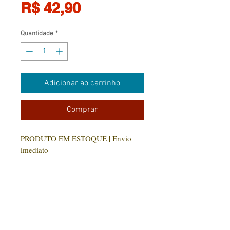
Preço
R$ 42,90
Quantidade
*
Adicionar ao carrinho
Comprar
PRODUTO EM ESTOQUE | Envio
imediato
Numa incerta e superlativa
quarentena, um novel “quarentão” se
viu no alto da serra e para o auto
contemplou, em busca de suas raízes,
reminiscências e sentimentos. Para o