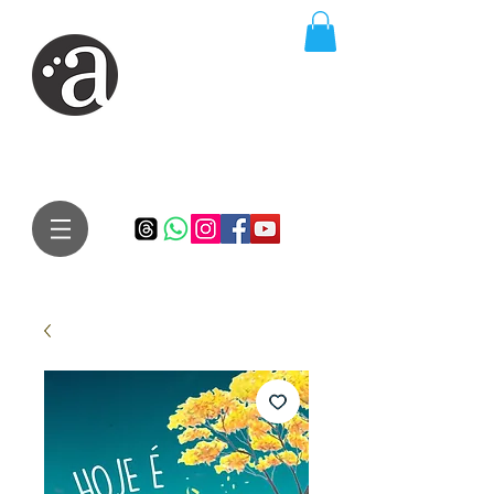
ARTE IMPRESSA
EDITORA
Especialista em autores iniciantes.
Te conduzimos ao caminho da realização do seu sonho de
publicar um livro!
Preço justo, qualidade e bom relacionamento.