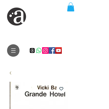
ARTE IMPRESSA
EDITORA
Especialista em autores iniciantes.
Te conduzimos ao caminho da realização do seu sonho de
publicar um livro!
Preço justo, qualidade e bom relacionamento.