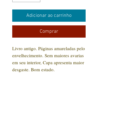
Adicionar ao carrinho
Comprar
Livro antigo. Páginas amareladas pelo
envelhecimento. Sem maiores avarias
em seu interior, Capa apresenta maior
desgaste. Bom estado.
CONTATO:
(31) 92005-9910
Rua Santa Luzia, 189 - Centro
Jaboticatubas/MG |
CEP: 35.830-000
Editora Arte Impressa 2016/2023
CNPJ
29.210.674
/0001-00
CPF:
033997.566-07
Razão social: Lucilene Cristina de Souza
Nome Fantasia: Clube Arte Impressa