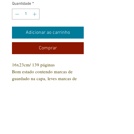
Quantidade
*
Adicionar ao carrinho
Comprar
16x23cm/ 139 páginas
Bom estado contendo marcas de
guardado na capa, leves marcas de
manuseio.
CONTATO:
(31) 92005-9910
Rua Santa Luzia, 189 - Centro
Jaboticatubas/MG |
CEP: 35.830-000