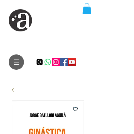
ARTE IMPRESSA
EDITORA
Especialista em autores iniciantes.
Te conduzimos ao caminho da realização do seu sonho de
publicar um livro!
Preço justo, qualidade e bom relacionamento.