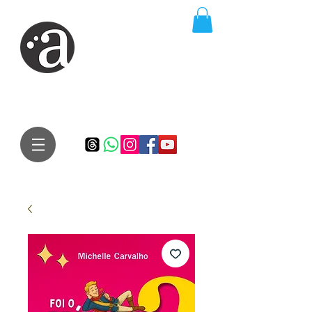
ARTE IMPRESSA
EDITORA
Especialista em autores iniciantes.
Te conduzimos ao caminho da realização do seu sonho de
publicar um livro!
Preço justo, qualidade e bom relacionamento.