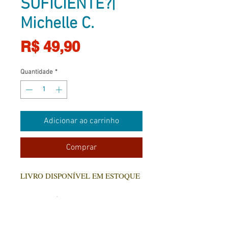
SUFICIENTE?|
Michelle C.
Preço
R$ 49,90
Quantidade
*
Adicionar ao carrinho
Comprar
LIVRO DISPONÍVEL EM ESTOQUE
Parece tarefa simples, mas será que é
mesmo?
Quando lemos sobre Príncipes e