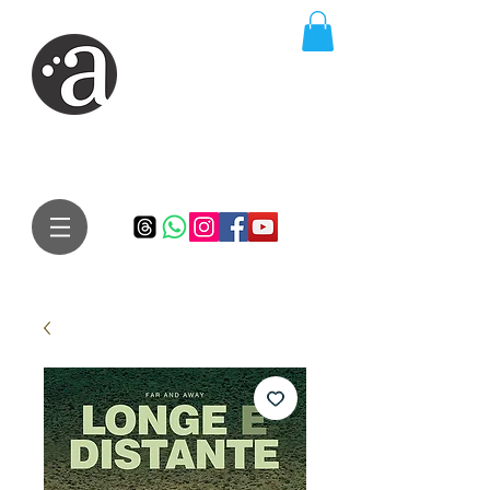
ARTE IMPRESSA
EDITORA
Especialista em autores iniciantes.
Te conduzimos ao caminho da realização do seu sonho de
publicar um livro!
Preço justo, qualidade e bom relacionamento.