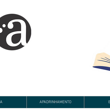
ARTE IMPRESSA
EDITORA
 autores iniciantes.
minho da realização do seu sonho de
de e bom relacionamento.
JA
APADRINHAMENTO