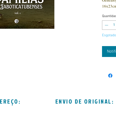
Genealog
16x23c
Quantida
Esgotado
Noti
EREÇO:
ENVIO DE ORIGINAL: