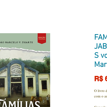
FAM
JAB
S vo
Mar
R$ 
O livro 
com o a