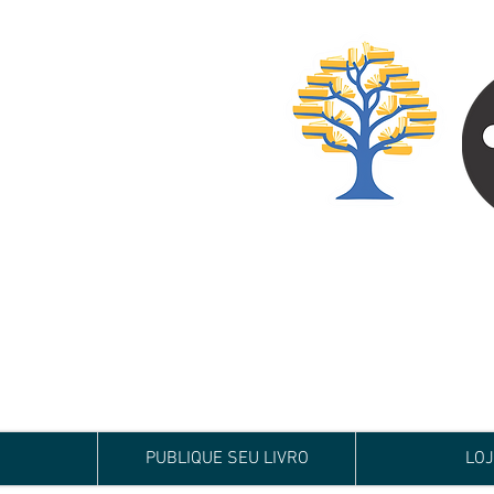
Especialista em
Te conduzimos ao ca
publicar um livro!
Preço justo, qualida
PUBLIQUE SEU LIVRO
LO