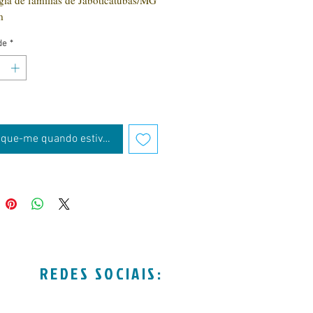
ia de famílias de Jaboticatubas/MG
m
de
*
fique-me quando estiver disponível
REDES SOCIAIS: