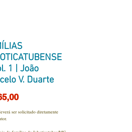
ÍLIAS
OTICATUBENSE
l. 1 | João
celo V. Duarte
Preço
65,00
deverá ser solicitado diretamente
utor.