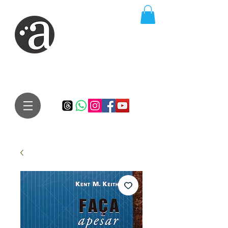
ARTE IMPRESSA
EDITORA
Especialista em autores iniciantes.
Te conduzimos ao caminho da realização do seu sonho de
publicar um livro!
Preço justo, qualidade e bom relacionamento.