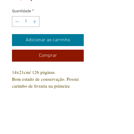
Quantidade
*
Adicionar ao carrinho
Comprar
14x21cm/ 126 páginas
Bom estado de conservação. Possui
carimbo de livraria na primeira
página.
CONTATO:
(31) 92005-9910
Rua Santa Luzia, 189 - Centro