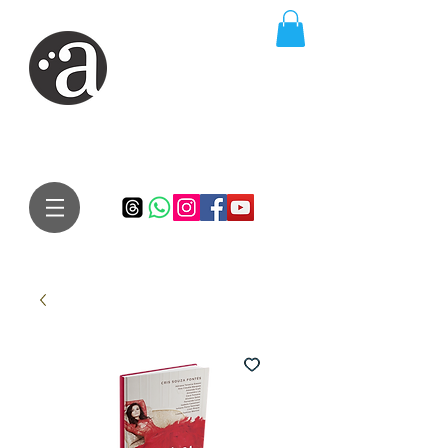
ARTE IMPRESSA
EDITORA
Especialista em autores iniciantes.
Te conduzimos ao caminho da realização do seu sonho de
publicar um livro!
Preço justo, qualidade e bom relacionamento.