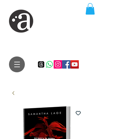
ARTE IMPRESSA
EDITORA
Especialista em autores iniciantes.
Te conduzimos ao caminho da realização do seu sonho de
publicar um livro!
Preço justo, qualidade e bom relacionamento.