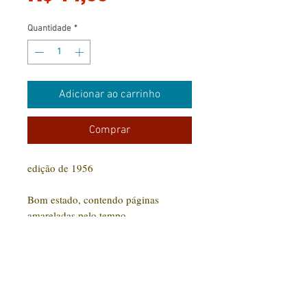
Quantidade
*
Adicionar ao carrinho
Comprar
edição de 1956
Bom estado, contendo páginas
amareladas pelo tempo.
Tamanho bolso.
159 pág
CONTATO: