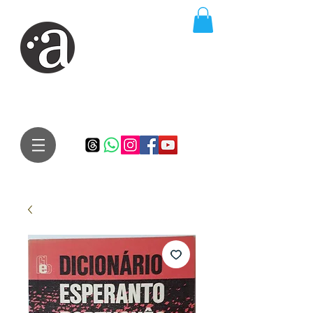
ARTE IMPRESSA
EDITORA
Especialista em autores iniciantes.
Te conduzimos ao caminho da realização do seu sonho de
publicar um livro!
Preço justo, qualidade e bom relacionamento.